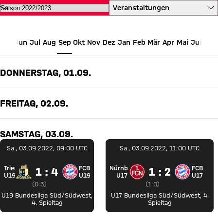
Alle Termine des FC Bayern auf 
Veranstaltungen
Jun
Jul
Aug
Sep
Okt
Nov
Dez
Jan
Feb
Mär
Apr
Mai
Jun
SEPTEMBER 2022
DONNERSTAG, 01.09.
FREITAG, 02.09.
SAMSTAG, 03.09.
Sa., 03.09.2022, 09:00 UTC
Sa., 03.09.2022, 11:00 UTC
Trier
FCB
Nürnberg
FCB
1 zu 4
1 zu 2
1 : 4
1 : 2
SV Eintracht Trier 05 U19 gegen FC Bayern U19
1. FC Nürnberg U17
U19
U19
U17
U17
Zwischenergebnis:
0 zu 3 nach Erste Halbzeit
Zwischenergebnis:
1 zu 0 nach Erste Halbz
(
0:3
)
(
1:0
)
U19 Bundesliga Süd/Südwest
,
U17 Bundesliga Süd/Südwest
,
4.
4. Spieltag
Spieltag