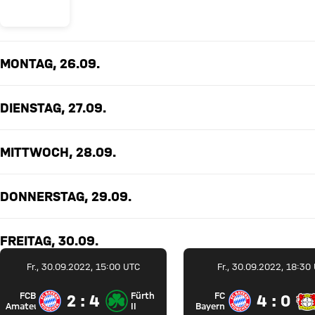
MONTAG, 26.09.
DIENSTAG, 27.09.
MITTWOCH, 28.09.
DONNERSTAG, 29.09.
FREITAG, 30.09.
Fr., 30.09.2022, 15:00 UTC
Fr., 30.09.2022, 18:30
FCB
Fürth
FC
2 zu 4
4 zu 0
2 : 4
4 : 0
FC Bayern Amateure gegen SpVgg Greuther Fürth II
FC Bayer
Amateure
II
Bayern