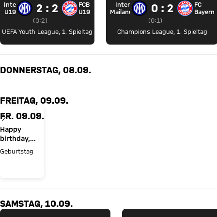
Inter
FCB
Inter
FC
2 zu 2
0 zu 2
2 : 2
0 : 2
Inter Mailand U19 gegen FC Bayern U19
Inter Mailand geg
U19
U19
Mailand
Bayern
Zwischenergebnis:
0 zu 2 nach Erste Halbzeit
Zwischenergebnis:
0 zu 1 nach Erste Halb
(
0:2
)
(
0:1
)
UEFA Youth League
,
1. Spieltag
Champions League
,
1. Spieltag
DONNERSTAG, 08.09.
FREITAG, 09.09.
FR. 09.09.
Happy
birthday,
Bryan
Geburtstag
Zaragoza!
SAMSTAG, 10.09.