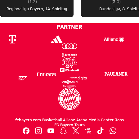
Zwischenergebnis:
1 zu 2 nach Erste Halbzeit
Zwischenerge
3 zu 0 nach E
(
1:2
)
(
3:0
)
Regionalliga Bayern
,
14. Spieltag
Bundesliga
,
8. Spielt
PARTNER
fcbayern.com
Basketball
Allianz Arena
Media Center
Jobs
FC Bayern Tours