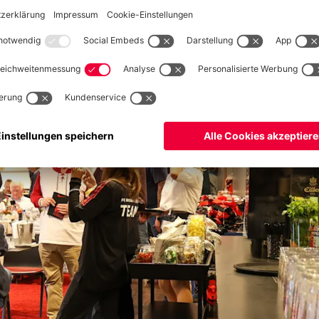
rufen über das damalige „Bayern-Magazin“ schnell mehrere
s einzelne Exponat wichtig, ein Puzzlestück eines großen Mythos -
r entwickeln uns stetig weiter und wollen auch die nächste