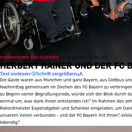
EXPONATGEBER UND SCHENKER
Sa., 10.09.2022, 17:38 UTC
HERBERT HAINER UND DER FC 
Text vorlesen
Schrift vergrößern
Die Gäste waren aus München und ganz Bayern, aus Cottbus und
Nachmittag gemeinsam im Zeichen des FC Bayern zu verbringen.
zu Beginn seiner Begrüßungsrede, würde sich der Blick durch d
einmal um, was dank Ihnen entstanden ist!“ Im Rahmen des ze
Rekordmeister Exponatgeber und Schenker eingeladen, um Danke 
unserem Verein verbunden - und der FC Bayern mit Ihnen“, erkl
lebendig.“