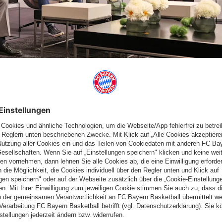
C BAYERN MUSEUMS ERFASST
der Dauerausstellung sowie in den beiden Sonderausstellungen
piastadion - Der FC Bayern unter dem Zeltdach“. Zudem hat sich
lt. Damals waren es 3000, inzwischen sind rund 7500 Exponate
ation der Vereinsgeschichte im vergangenen Jahrzehnt
erst mit der Planung des Vereinsmuseums. Aus ein paar