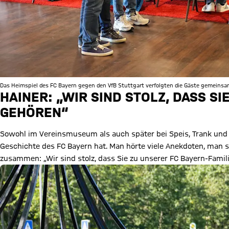
Das Heimspiel des FC Bayern gegen den VfB Stuttgart verfolgten die Gäste gemeinsam
HAINER: „WIR SIND STOLZ, DASS SI
GEHÖREN“
Sowohl im Vereinsmuseum als auch später bei Speis, Trank und B
Geschichte des FC Bayern hat. Man hörte viele Anekdoten, man s
zusammen: „Wir sind stolz, dass Sie zu unserer FC Bayern-Fami