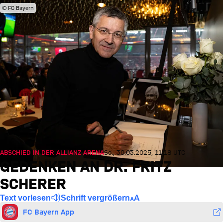
© FC Bayern
ABSCHIED IN DER ALLIANZ ARENA
So., 30.03.2025, 11:18 UTC
GEDENKEN AN DR. FRITZ
SCHERER
Text vorlesen
Schrift vergrößern
FC Bayern App