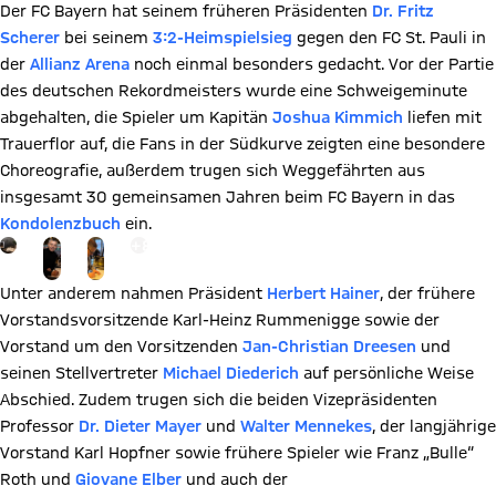
Der FC Bayern hat seinem früheren Präsidenten
Dr. Fritz
Scherer
bei seinem
3:2-Heimspielsieg
gegen den FC St. Pauli in
der
Allianz Arena
noch einmal besonders gedacht. Vor der Partie
des deutschen Rekordmeisters wurde eine Schweigeminute
abgehalten, die Spieler um Kapitän
Joshua Kimmich
liefen mit
Trauerflor auf, die Fans in der Südkurve zeigten eine besondere
Choreografie, außerdem trugen sich Weggefährten aus
insgesamt 30 gemeinsamen Jahren beim FC Bayern in das
Kondolenzbuch
ein.
Gehe zu Gallerie Seite: zur Galerie
+
8
Unter anderem nahmen Präsident
Herbert Hainer
, der frühere
Vorstandsvorsitzende Karl-Heinz Rummenigge sowie der
Vorstand um den Vorsitzenden
Jan-Christian Dreesen
und
seinen Stellvertreter
M
ichael Diederich
auf persönliche Weise
Abschied. Zudem trugen sich die beiden Vizepräsidenten
Professor
Dr. Dieter Mayer
und
Walter Mennekes
, der langjährige
Vorstand Karl Hopfner sowie frühere Spieler wie Franz „Bulle“
Roth und
Giovane Elber
und auch der