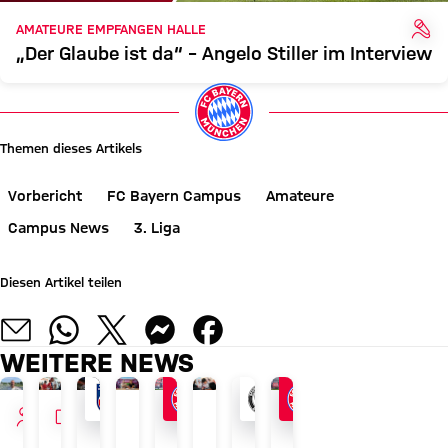
INT
AMATEURE EMPFANGEN HALLE
„Der Glaube ist da“ – Angelo Stiller im Interview
Themen dieses Artikels
Vorbericht
FC Bayern Campus
Amateure
Campus News
3. Liga
Diesen Artikel teilen
WEITERE NEWS
INTERVIEW
VIDEO
LETZTER TEST VOR PFLICHTSPIELSTART
KURZ & CAMPUS
AUDI SUMMER TOUR
JETZT INFORMIEREN
REGIONALLIGA BAYERN
REGIONALLIGA BAYERN
TOUR TALK
AUDI SUMMER TOUR 2026
FC
U19-
Ticker:
FC
Erste
Dante-
Arijon
Recap: