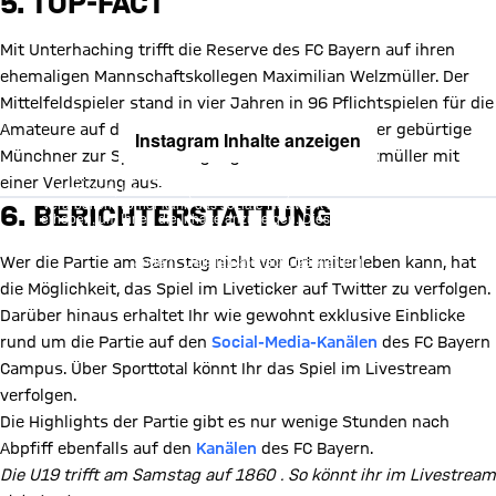
5. TOP-FACT
Mit Unterhaching trifft die Reserve des FC Bayern auf ihren
ehemaligen Mannschaftskollegen Maximilian Welzmüller. Der
Mittelfeldspieler stand in vier Jahren in 96 Pflichtspielen für die
Amateure auf dem Feld. Im Sommer wechselte der gebürtige
Instagram Inhalte anzeigen
Münchner zur Spielvereinigung. Derzeit fällt Welzmüller mit
Mit Klick auf den Button ermöglichen Sie es diesem sozialen
einer Verletzung aus.
Netzwerk, Ihre Daten (z. B. IP-Adresse) mit Hilfe von Cookies zu
verarbeiten. Vorher kann das soziale Netzwerk keine Daten über Sie
6. BERICHTERSTATTUNG
erheben, um Ihnen die Inhalte anzuzeigen. Diese Einstellung wird für
alle Inhalte des sozialen Netzwerks auf unserer Website gespeichert
und Sie können dies jederzeit in der
Cookie-Einwilligungslösung
ändern. Details:
Datenschutzerklärung
Wer die Partie am Samstag nicht vor Ort miterleben kann, hat
die Möglichkeit, das Spiel im Liveticker auf Twitter zu verfolgen.
Darüber hinaus erhaltet Ihr wie gewohnt exklusive Einblicke
rund um die Partie auf den
Social-Media-Kanälen
des FC Bayern
Campus. Über Sporttotal könnt Ihr das Spiel im Livestream
verfolgen.
Die Highlights der Partie gibt es nur wenige Stunden nach
Abpfiff ebenfalls auf den
Kanälen
des FC Bayern.
Die U19 trifft am Samstag auf 1860 . So könnt ihr im Livestream