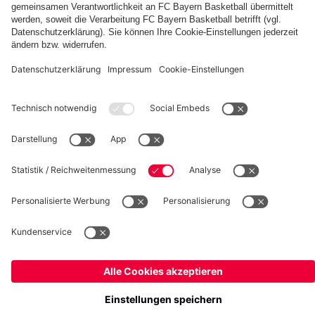
fcbayern.com
Basketball
Allianz Arena
Media Center
Jobs
FC Bayern Tours
©
FC Bayern München AG
–
2026
Impressum
Datenschutz
Nutzungsbedingungen
Barrierefreiheit
Kinder- und Jugendschutz
Hinweisgebersystem
FAQ
Kontakt
Verträge hier kündigen
Cookie-Einstellungen