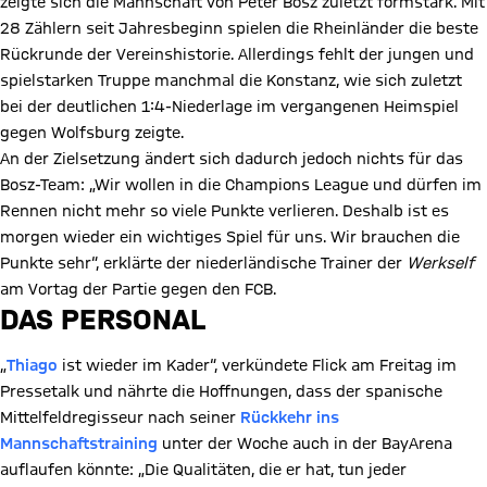
zeigte sich die Mannschaft von Peter Bosz zuletzt formstark. Mit
28 Zählern seit Jahresbeginn spielen die Rheinländer die beste
Rückrunde der Vereinshistorie. Allerdings fehlt der jungen und
spielstarken Truppe manchmal die Konstanz, wie sich zuletzt
bei der deutlichen 1:4-Niederlage im vergangenen Heimspiel
gegen Wolfsburg zeigte.
An der Zielsetzung ändert sich dadurch jedoch nichts für das
Bosz-Team: „Wir wollen in die Champions League und dürfen im
Rennen nicht mehr so viele Punkte verlieren. Deshalb ist es
morgen wieder ein wichtiges Spiel für uns. Wir brauchen die
Punkte sehr“, erklärte der niederländische Trainer der
Werkself
am Vortag der Partie gegen den FCB.
DAS PERSONAL
„
Thiago
ist wieder im Kader“, verkündete Flick am Freitag im
Pressetalk und nährte die Hoffnungen, dass der spanische
Mittelfeldregisseur nach seiner
Rückkehr ins
Mannschaftstraining
unter der Woche auch in der BayArena
auflaufen könnte: „Die Qualitäten, die er hat, tun jeder