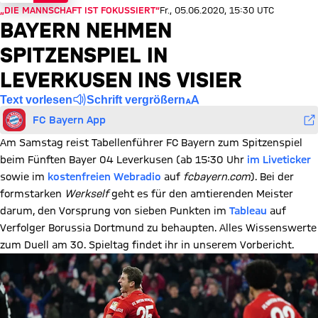
„DIE MANNSCHAFT IST FOKUSSIERT“
Fr., 05.06.2020, 15:30 UTC
BAYERN NEHMEN
SPITZENSPIEL IN
LEVERKUSEN INS VISIER
Text vorlesen
Schrift vergrößern
FC Bayern App
Am Samstag reist Tabellenführer FC Bayern zum Spitzenspiel
beim Fünften Bayer 04 Leverkusen (ab 15:30 Uhr
im Liveticker
sowie im
kostenfreien Webradio
auf
fcbayern.com
). Bei der
formstarken
Werkself
geht es für den amtierenden Meister
darum, den Vorsprung von sieben Punkten im
Tableau
auf
Verfolger Borussia Dortmund zu behaupten. Alles Wissenswerte
zum Duell am 30. Spieltag findet ihr in unserem Vorbericht.