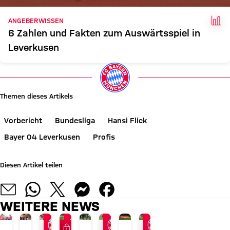
FAK
ANGEBERWISSEN
6 Zahlen und Fakten zum Auswärtsspiel in
Leverkusen
Themen dieses Artikels
Vorbericht
Bundesliga
Hansi Flick
Bayer 04 Leverkusen
Profis
Diesen Artikel teilen
WEITERE NEWS
FC Bayern TV PLUS