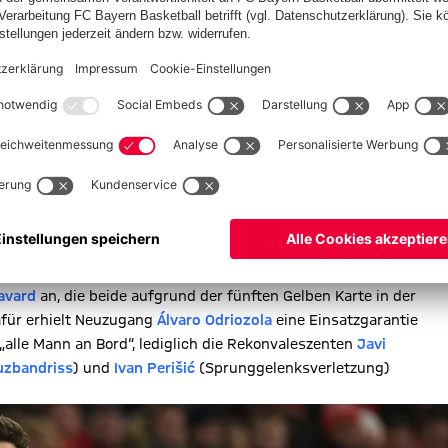
Rekordmeister trafen Serge Gnabry, Philippe Coutinho und Robert Lewandowski.
sen zwei Wechsel vornehmen“, erklärte der Coach am
avard
an, die beide aufgrund der fünften Gelben Karte in der
afür erhielt Neuzugang
Álvaro Odriozola
eine Einsatzgarantie
„alle Mann an Bord“, lediglich die Rekonvaleszenten
Javi
uzbandriss
) und
Ivan Perišić
(Sprunggelenksverletzung)