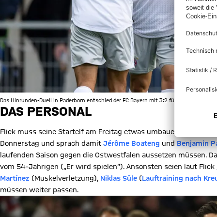
Das Hinrunden-Duell in Paderborn entschied der FC Bayern mit 3:2 für sich. Für den 
DAS PERSONAL
Flick muss seine Startelf am Freitag etwas umbauen: „Wir müs
Donnerstag und sprach damit
Jérôme Boateng
und
Benjamin P
laufenden Saison gegen die Ostwestfalen aussetzen müssen. D
vom 54-Jährigen („Er wird spielen“). Ansonsten seien laut Flick 
Martínez
(Muskelverletzung),
Niklas Süle
(
Lauftraining nach Kre
müssen weiter passen.