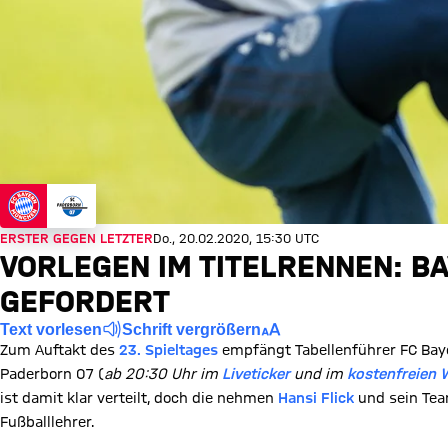
ERSTER GEGEN LETZTER
Do., 20.02.2020, 15:30 UTC
VORLEGEN IM TITELRENNEN: B
GEFORDERT
Text vorlesen
Schrift vergrößern
Zum Auftakt des
23. Spieltages
empfängt Tabellenführer FC Bay
Paderborn 07 (
ab 20:30 Uhr im
Liveticker
und im
kostenfreien 
ist damit klar verteilt, doch die nehmen
Hansi Flick
und sein Team
Fußballlehrer.