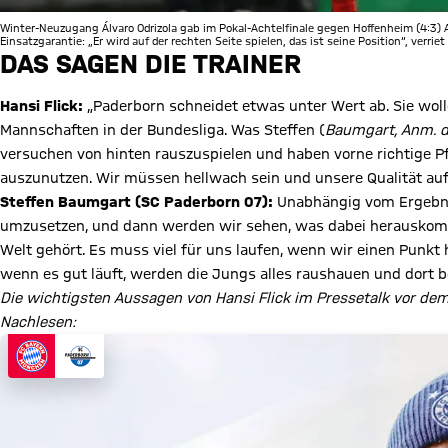
Winter-Neuzugang Álvaro Odrizola gab im Pokal-Achtelfinale gegen Hoffenheim (4:3) 
Einsatzgarantie: „Er wird auf der rechten Seite spielen, das ist seine Position“, verri
DAS SAGEN DIE TRAINER
Hansi Flick:
„Paderborn schneidet etwas unter Wert ab. Sie wolle
Mannschaften in der Bundesliga. Was Steffen (
Baumgart, Anm. d
versuchen von hinten rauszuspielen und haben vorne richtige Pf
auszunutzen. Wir müssen hellwach sein und unsere Qualität auf 
Steffen Baumgart (SC Paderborn 07):
Unabhängig vom Ergebnis
umzusetzen, und dann werden wir sehen, was dabei herauskommt
Welt gehört. Es muss viel für uns laufen, wenn wir einen Punkt 
wenn es gut läuft, werden die Jungs alles raushauen und dort 
Die wichtigsten Aussagen von Hansi Flick im Pressetalk vor de
Nachlesen: