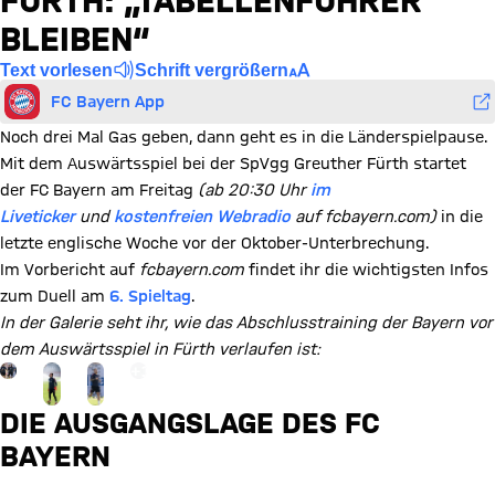
FÜRTH: „TABELLENFÜHRER
BLEIBEN“
Text vorlesen
Schrift vergrößern
FC Bayern App
Noch drei Mal Gas geben, dann geht es in die Länderspielpause.
Mit dem Auswärtsspiel bei der SpVgg Greuther Fürth startet
der FC Bayern am Freitag
(ab 20:30 Uhr
im
Liveticker
und
kostenfreien Webradio
auf fcbayern.com)
in die
letzte englische Woche vor der Oktober-Unterbrechung.
Im Vorbericht auf
fcbayern.com
findet ihr die wichtigsten Infos
zum Duell am
6. Spieltag
.
In der Galerie seht ihr, wie das Abschlusstraining der Bayern vor
dem Auswärtsspiel in Fürth verlaufen ist:
Gehe zu Gallerie Seite: zur Galerie
+
19
DIE AUSGANGSLAGE DES FC
BAYERN