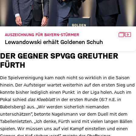
GALLE
VID
AUSZEICHNUNG FÜR BAYERN-STÜRMER
Lewandowski erhält Goldenen Schuh
DER GEGNER SPVGG GREUTHER
FÜRTH
Die Spielvereinigung kam noch nicht so wirklich in die Saison
hinein. Der Aufsteiger wartet weiterhin auf den ersten Sieg und
konnte bisher lediglich einen Punkt in der Liga holen. Auch im
Pokal schied
das Kleeblatt
in der ersten Runde (6:7 n.E. in
Babelsberg) aus. „Wir werden sicherlich niemanden
unterschätzen“, betonte Nagelsmann vor dem Duell mit dem
Tabellenletzten. „Ich denke, Fürth wird mit vielen langen Bällen
spielen. Wir müssen uns auf viel Kampf einstellen und einen