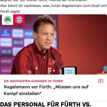
Gegner, der tief stehen wird“, meinte der Cheftrainer.
Hier könnt ihr nachlesen, was Julian Nagelsmann zum Duell mit
Fürth sagte:
VID
DIE WICHTIGSTEN AUSSAGEN IM TICKER
Nagelsmann vor Fürth: „Müssen uns auf
Kampf einstellen“
DAS PERSONAL FÜR FÜRTH VS.