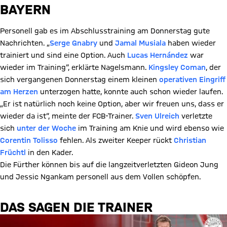
BAYERN
Personell gab es im Abschlusstraining am Donnerstag gute
Nachrichten. „
Serge Gnabry
und
Jamal Musiala
haben wieder
trainiert und sind eine Option. Auch
Lucas Hernández
war
wieder im Training“, erklärte Nagelsmann.
Kingsley Coman
, der
sich vergangenen Donnerstag einem kleinen
operativen Eingriff
am Herzen
unterzogen hatte, konnte auch schon wieder laufen.
„Er ist natürlich noch keine Option, aber wir freuen uns, dass er
wieder da ist“, meinte der FCB-Trainer.
Sven Ulreich
verletzte
sich
unter der Woche
im Training am Knie und wird ebenso wie
Corentin Tolisso
fehlen. Als zweiter Keeper rückt
Christian
Früchtl
in den Kader.
Die Fürther können bis auf die langzeitverletzten Gideon Jung
und Jessic Ngankam personell aus dem Vollen schöpfen.
DAS SAGEN DIE TRAINER