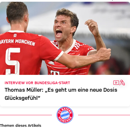
VIDEO
INT
INTERVIEW VOR BUNDESLIGA-START
Thomas Müller: „Es geht um eine neue Dosis
Glücksgefühl“
Themen dieses Artikels