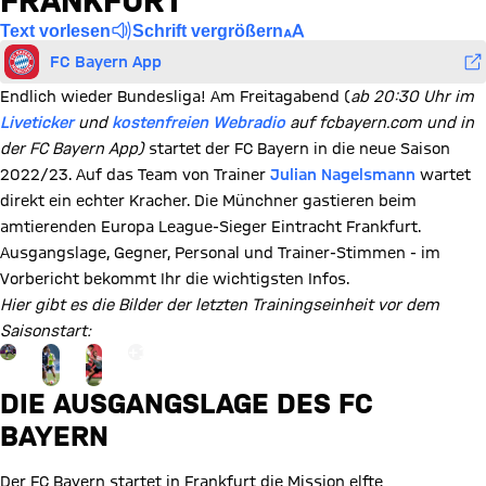
FRANKFURT
Text vorlesen
Schrift vergrößern
FC Bayern App
Endlich wieder Bundesliga! Am Freitagabend (
ab 20:30 Uhr im
Liveticker
und
kostenfreien Webradio
auf fcbayern.com und in
der FC Bayern App)
startet der FC Bayern in die neue Saison
2022/23. Auf das Team von Trainer
Julian Nagelsmann
wartet
direkt ein echter Kracher. Die Münchner gastieren beim
amtierenden Europa League-Sieger Eintracht Frankfurt.
Ausgangslage, Gegner, Personal und Trainer-Stimmen - im
Vorbericht bekommt Ihr die wichtigsten Infos.
Hier gibt es die Bilder der letzten Trainingseinheit vor dem
Saisonstart:
Gehe zu Gallerie Seite: zur Galerie
+
10
DIE AUSGANGSLAGE DES FC
BAYERN
Der FC Bayern startet in Frankfurt die Mission elfte