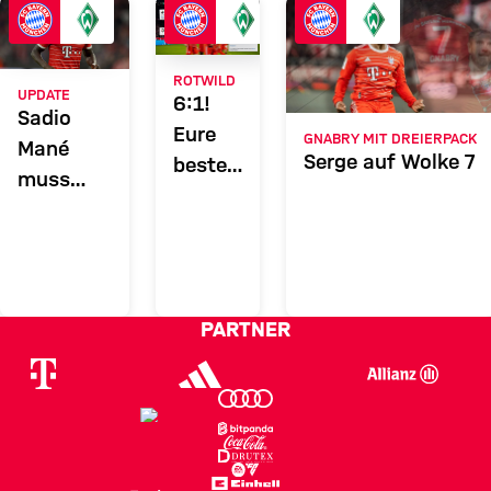
SVW
Zum Spielbericht
ROTWILD
UPDATE
6:1!
Sadio
Eure
GNABRY MIT DREIERPACK
Mané
Serge auf Wolke 7
besten
muss
Tweets
pausieren
zum
großen
Tennis
PARTNER