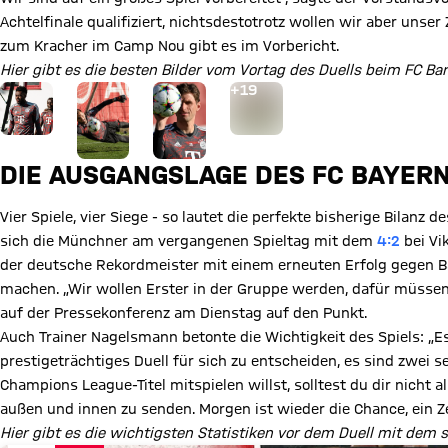
Achtelfinale qualifiziert, nichtsdestotrotz wollen wir aber unse
zum Kracher im Camp Nou gibt es im Vorbericht.
Hier gibt es die besten Bilder vom Vortag des Duells beim FC Bar
Gehe zu Gallerie Seite: zur Galerie
+
19
DIE AUSGANGSLAGE DES FC BAYER
Vier Spiele, vier Siege - so lautet die perfekte bisherige Bilan
sich die Münchner am vergangenen Spieltag mit dem
4:2
bei Vi
der deutsche Rekordmeister mit einem erneuten Erfolg gegen B
machen. „Wir wollen Erster in der Gruppe werden, dafür müssen 
auf der Pressekonferenz am Dienstag auf den Punkt.
Auch Trainer Nagelsmann betonte die Wichtigkeit des Spiels: „Es
prestigeträchtiges Duell für sich zu entscheiden, es sind zwei 
Champions League-Titel mitspielen willst, solltest du dir nicht
außen und innen zu senden. Morgen ist wieder die Chance, ein Z
Hier gibt es die wichtigsten Statistiken vor dem Duell mit dem 