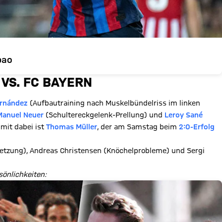
bao
VS. FC BAYERN
rnández
(Aufbautraining nach Muskelbündelriss im linken
Manuel Neuer
(Schultereckgelenk-Prellung) und
Leroy Sané
 mit dabei ist
Thomas Müller
, der am Samstag beim
2:0-Erfolg
letzung), Andreas Christensen (Knöchelprobleme) und Sergi
sönlichkeiten: