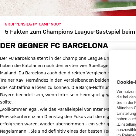
GRUPPENSIEG IM CAMP NOU?
5 Fakten zum Champions League-Gastspiel beim
DER GEGNER FC BARCELONA
Der FC Barcelona steht in der Champions League unter Zugzwang
haben die Katalanen nach den ersten vier Spieltagen und liegen 
Mailand. Da Barcelona auch den direkten Vergleich mit Inter verl
Trainer Xavi Hernández in den verbleibenden beiden Partien vier 
das Achtelfinale lösen zu können. Die Barça-Hoffnungen könnten
Bayern beendet sein, wenn Inter sein Heimspiel gegen den bisl
sollte.
„Vollkommen egal, wie das Parallelspiel von Inter Mailand ausge
Pressekonferenz am Dienstag den Fokus auf die eigene Aufgabe. „
erfolgreich waren, wieder übernommen - ein sehr gutes Gegenpr
Nagelsmann. „Sie sind definitiv eines der besten Teams in Europ