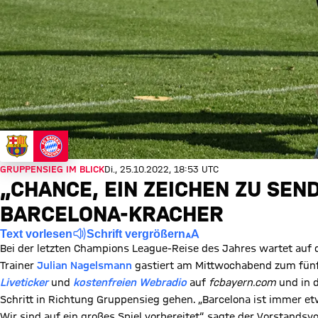
GRUPPENSIEG IM BLICK
Di., 25.10.2022, 18:53 UTC
„CHANCE, EIN ZEICHEN ZU SEN
BARCELONA-KRACHER
Text vorlesen
Schrift vergrößern
Bei der letzten Champions League-Reise des Jahres wartet auf 
Trainer
Julian Nagelsmann
gastiert am Mittwochabend zum fünf
Liveticker
und
kostenfreien Webradio
auf
fcbayern.com
und in 
Schritt in Richtung Gruppensieg gehen. „Barcelona ist immer etw
Wir sind auf ein großes Spiel vorbereitet“, sagte der Vorstandsv