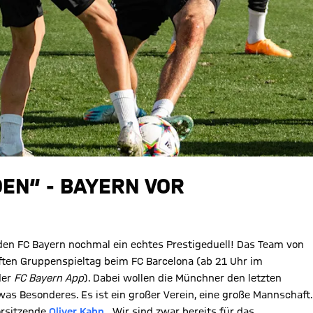
DEN“ - BAYERN VOR
den FC Bayern nochmal ein echtes Prestigeduell! Das Team von
ten Gruppenspieltag beim FC Barcelona (ab 21 Uhr im
der
FC Bayern App
). Dabei wollen die Münchner den letzten
as Besonderes. Es ist ein großer Verein, eine große Mannschaft.
orsitzende
Oliver Kahn
. „Wir sind zwar bereits für das