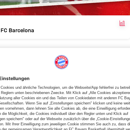
FAK
 FC Barcelona
 und ist zudem auf Schützenhilfe angewiesen. Vier Zähler
in der Gruppe C drei Punkte hinter dem Zweitplatzierten, Inter
oren hat (0:1 in Mailand, 3:3 in Barcelona), muss das Team von
Zähler mehr holen als die Italiener, um doch noch das Ticket für
 allerdings schon vor dem Anpfiff der Partie gegen den FC
ang noch punktlosen FC Viktoria Pilsen um 18:45 Uhr gewinnen
ht, müssen wir das Spiel gewinnen“, richtete Xavi auf der
Sie haben vieles von dem Stil aus der Zeit, in der sie sehr
essing, sehr viel Spieltempo“, beschrieb FCB-Coach
a.“