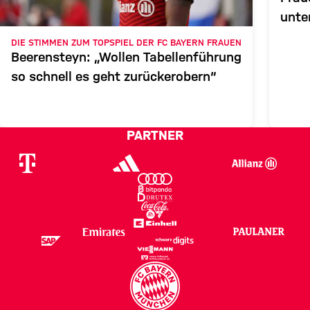
FRAUEN
unte
im T
DIE STIMMEN ZUM TOPSPIEL DER FC BAYERN FRAUEN
Zum Spielbericht
gege
Beerensteyn: „Wollen Tabellenführung
Wolf
so schnell es geht zurückerobern“
kna
PARTNER