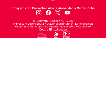
fcbayern.com
Basketball
Allianz Arena
Media Center
Jobs
©
FC Bayern München AG
–
2026
Impressum
Datenschutz
Nutzungsbedingungen
Barrierefreiheit
Kinder- und Jugendschutz
Hinweisgebersystem
FAQ
Kontakt
Cookie-Einstellungen