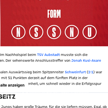
 Im Nachholspiel beim
TSV Aubstadt
musste sich die
ben. Der sehenswerte Anschlusstreffer von
Jonah Kusi-Asare
len Auswärtssieg beim Spitzenreiter
Schweinfurt
(
2:1
) war
 mit 51 Punkten derzeit auf dem fünften Platz in der
iel – eine Gelegenheit, um schnell wieder in die Erfolgsspur
alte anzeigen
, Ihre Daten (z. B. IP-Adresse) mit Hilfe von Cookies zu verarbeiten.
SEITZ
hnen die Inhalte anzuzeigen. Diese Einstellung wird für alle Inhalte
können dies jederzeit in der
Cookie-Einwilligungslösung
ändern.
chutzerklärung
e Jungs haben große Träume, für die sie liefern müssen. Egal, ob