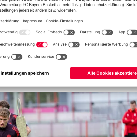
inem Team in Fürth zurück in die Erfolgsspur. | © FC Bayern
 Fernández
,
Younes Aitamer
(alle Knieverletzung) stehen
chulterverletzung),
Veis Yildiz
(Sprunggelenksverletzung),
skelverletzung) weiter aus.
Moritz Mosandl
ist noch nicht
d
Magnus Dalpiaz
sind fraglich.
Davide Dell‘Erba
ist