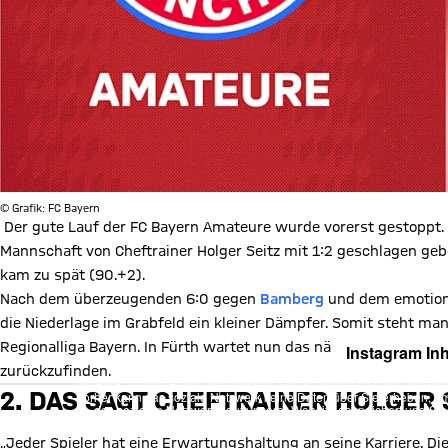
© Grafik: FC Bayern
Der gute Lauf der FC Bayern Amateure wurde vorerst gestoppt.
Mannschaft von Cheftrainer Holger Seitz mit 1:2 geschlagen ge
kam zu spät (90.+2).
Nach dem überzeugenden 6:0 gegen
Bamberg
und dem emotiona
die Niederlage im Grabfeld ein kleiner Dämpfer. Somit steht man
Regionalliga Bayern. In Fürth wartet nun das nächste Auswärtssp
Instagram Inh
zurückzufinden.
Mit Klick auf den Button ermöglichen Sie es diesem sozialen Netzwerk
2. DAS SAGT CHEFTRAINER HOLGER 
Vorher kann das soziale Netzwerk keine Daten über Sie erheben, um I
des sozialen Netzwerks auf unserer Website gespeichert und Sie 
Details:
Datens
„Jeder Spieler hat eine Erwartungshaltung an seine Karriere. Di