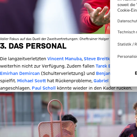
Voller Fokus auf das Duell der Zweitvertretungen: Cheftrainer Holger Seitz will mit se
3. DAS PERSONAL
Die langzeitverletzten
Vincent Manuba
,
Steve Breitkreuz
,
Javier
weiterhin nicht zur Verfügung. Zudem fallen
Tarek Buchmann
(S
Emirhan Demircan
(Schulterverletzung) und
Benjamin Ballis
(Mu
spielfit.
Michael Scott
hat Rückenprobleme,
Gabriel Marušić
un
angeschlagen.
Paul Scholl
könnte wieder in den Kader rücken.