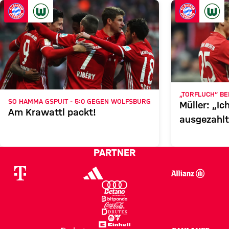
FCB
WOLFSBURG
Zum Spielbericht
„TORFLUCH“ B
SO HAMMA GSPUIT - 5:0 GEGEN WOLFSBURG
Müller: „I
Am Krawattl packt!
ausgezahlt
PARTNER