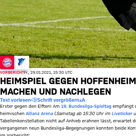
VORBERICHT
Fr., 29.01.2021, 15:30 UTC
HEIMSPIEL GEGEN HOFFENHEIM
MACHEN UND NACHLEGEN
Text vorlesen
Schrift vergrößern
Erster gegen den Elften! Am
19. Bundesliga-Spieltag
empfängt de
heimischen
Allianz Arena
(
Samstag
ab 15:30 Uhr im
Liveticker
u
Tabellenkonstellation nicht auf Anhieb erahnen lässt, erwartet
vergangenen neun Bundesliga-Begegnungen konnten beide Kontrah
im Vorbericht: