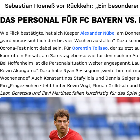
Sebastian Hoeneß vor Rückkehr: „Ein besondere
DAS PERSONAL FÜR FC BAYERN VS.
Wie Flick bestätigte, hat sich Keeper
Alexander Nübe
l am Donne
„wird voraussichtlich drei bis vier Wochen ausfallen“. Dazu kön
Corona-Test nicht dabei sein. Für
Corentin Tolisso
, der zuletzt 
kommt ein Einsatz am Samstag ebenso wie für den noch im Auf
Bei Hoffenheim ist die Personalsituation weiter angespannt. La
Kevin Akpoguma“. Dazu habe Ryan Sessegnon „weiterhin mit mu
Wochenende“. Auch Konstantinos Stafylidis und Dennis Geiger se
Ein „Fragezeichen steht hinter Kevin Vogt, Florian Grillitsch und
Leon Goretzka und Javi Martínez fallen kurzfristig für das Spie