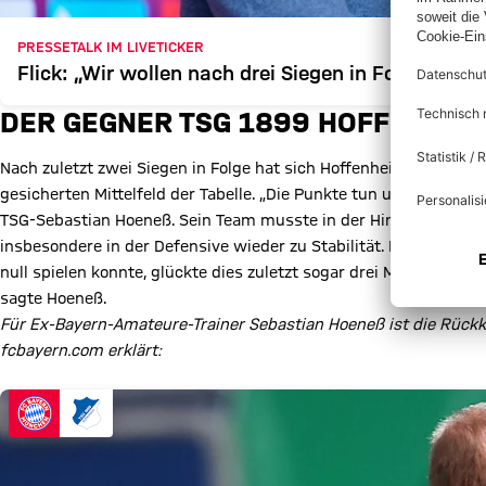
PRESSETALK IM LIVETICKER
Flick: „Wir wollen nach drei Siegen in Folge geg
DER GEGNER TSG 1899 HOFFENHEI
Nach zuletzt zwei Siegen in Folge hat sich Hoffenheim ein Polste
gesicherten Mittelfeld der Tabelle. „Die Punkte tun uns natürlich 
TSG-Sebastian Hoeneß. Sein Team musste in der Hinrunde viele 
insbesondere in der Defensive wieder zu Stabilität. Nachdem de
null spielen konnte, glückte dies zuletzt sogar drei Mal in Folg
sagte Hoeneß.
Für Ex-Bayern-Amateure-Trainer Sebastian Hoeneß ist die Rück
fcbayern.com erklärt: