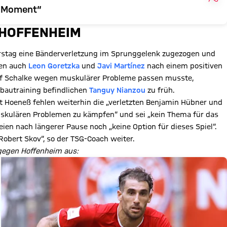
r Moment“
 HOFFENHEIM
rstag eine Bänderverletzung im Sprunggelenk zugezogen und
nen auch
Leon Goretzka
und
Javi Martínez
nach einem positiven
auf Schalke wegen muskulärer Probleme passen musste,
bautraining befindlichen
Tanguy Nianzou
zu früh.
ut Hoeneß fehlen weiterhin die „verletzten Benjamin Hübner und
skulären Problemen zu kämpfen“ und sei „kein Thema für das
ien nach längerer Pause noch „keine Option für dieses Spiel“.
 Robert Skov“, so der TSG-Coach weiter.
l gegen Hoffenheim aus: