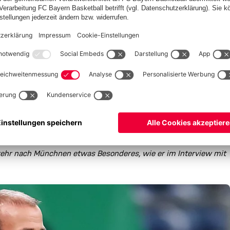
VID
en Hoffenheim nachlegen“
M
r zur Abstiegszone verschafft und steht als Elfter im
gut. Es geht darum, unsere Situation zu stabilisieren“, erklärte
verletzungsbedingte Ausfälle kompensieren, fand nun aber
r Europa-League-Teilnehmer an den ersten 15 Spieltagen nie zu
e. „Grundsätzlich haben wir einen positiven Weg eingeschlagen“,
kehr nach Münchnen etwas Besonderes, wie er im Interview mit