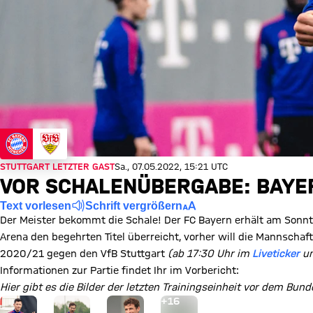
STUTTGART LETZTER GAST
Sa., 07.05.2022, 15:21 UTC
VOR SCHALENÜBERGABE: BAYE
Text vorlesen
Schrift vergrößern
Der Meister bekommt die Schale! Der FC Bayern erhält am Sonnt
Arena den begehrten Titel überreicht, vorher will die Mannschaf
2020/21 gegen den VfB Stuttgart
(ab 17:30 Uhr im
Liveticker
un
Informationen zur Partie findet Ihr im Vorbericht:
Hier gibt es die Bilder der letzten Trainingseinheit vor dem Bund
Gehe zu Gallerie Seite: zur Galerie
+
16