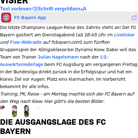
VISIER
Text vorlesen
Schrift vergrößern
FC Bayern App
Die letzte Champions League-Reise des Jahres steht an! Der FC
Bayern gastiert am Dienstagabend (a
b 18:45 Uhr im
Liveticker
und
Free-Webradio
auf fcbayern.com
) zum fünften
Gruppenspiel der
Königsklasse
bei Dynamo Kiew. Dabei will das
Team von Trainer
Julian Nagelsmann
nach der
1:2-
Auswärtsniederlage
beim FC Augsburg am vergangenen Freitag
in der Bundesliga direkt zurück in die Erfolgsspur und hat ein
klares Ziel vor Augen: Platz eins klarmachen. Im Vorbericht
bekommt Ihr alle Infos.
Training, PK, Reise - am Montag machte sich der FC Bayern auf
den Weg nach Kiew. Hier gibt’s die besten Bilder:
Gehe zu Gallerie Seite: zur Galerie
+
22
DIE AUSGANGSLAGE DES FC
BAYERN