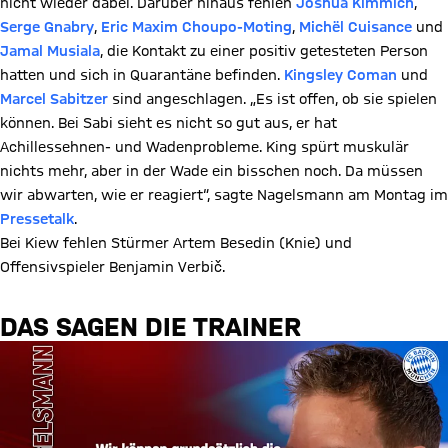
nicht wieder dabei. Darüber hinaus fehlen
Joshua Kimmich
,
Serge Gnabry
,
Eric Maxim Choupo-Moting
,
Michël Cuisance
und
Jamal Musiala
, die Kontakt zu einer positiv getesteten Person
hatten und sich in Quarantäne befinden.
Kingsley Coman
und
Marcel Sabitzer
sind angeschlagen. „Es ist offen, ob sie spielen
können. Bei Sabi sieht es nicht so gut aus, er hat
Achillessehnen- und Wadenprobleme. King spürt muskulär
nichts mehr, aber in der Wade ein bisschen noch. Da müssen
wir abwarten, wie er reagiert“, sagte Nagelsmann am Montag im
Pressetalk
.
Bei Kiew fehlen Stürmer Artem Besedin (Knie) und
Offensivspieler Benjamin Verbič.
DAS SAGEN DIE TRAINER