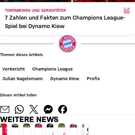
FAK
TORFABRIKEN UND SERIENTÄTER
7 Zahlen und Fakten zum Champions League-
Spiel bei Dynamo Kiew
Themen dieses Artikels
Vorbericht
Champions League
Julian Nagelsmann
Dynamo Kiew
Profis
Diesen Artikel teilen
WEITERE NEWS
AUDI SUMMER TOUR 2026
JETZT INFORMIEREN
AM 17. AUGUST
PAULANER FANEVENT IN HONG