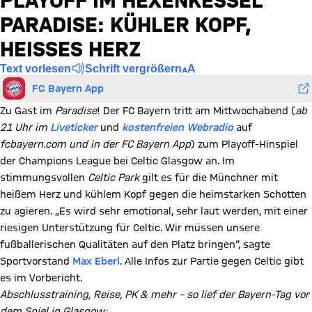
PLAYOFF IM HEXENKESSEL
PARADISE: KÜHLER KOPF,
HEISSES HERZ
Text vorlesen
Schrift vergrößern
FC Bayern App
Zu Gast im
Paradise
! Der FC Bayern tritt am Mittwochabend (
ab
21 Uhr im
Liveticker
und
kostenfreien Webradio
auf
fcbayern.com und in der FC Bayern App
) zum Playoff-Hinspiel
der Champions League bei Celtic Glasgow an. Im
stimmungsvollen
Celtic Park
gilt es für die Münchner mit
heißem Herz und kühlem Kopf gegen die heimstarken Schotten
zu agieren. „Es wird sehr emotional, sehr laut werden, mit einer
riesigen Unterstützung für Celtic. Wir müssen unsere
fußballerischen Qualitäten auf den Platz bringen“, sagte
Sportvorstand
Max Eberl
. Alle Infos zur Partie gegen Celtic gibt
es im Vorbericht.
Abschlusstraining, Reise, PK & mehr – so lief der Bayern-Tag vor
dem Spiel in Glasgow: