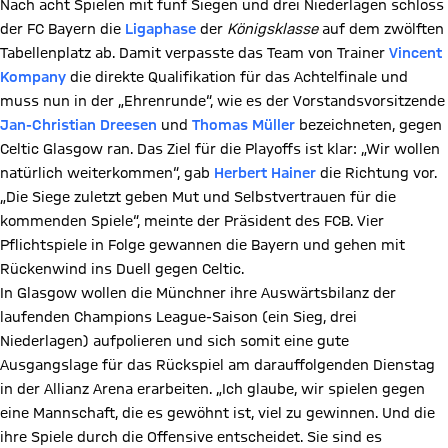
Nach acht Spielen mit fünf Siegen und drei Niederlagen schloss
der FC Bayern die
Ligaphase
der
Königsklasse
auf dem zwölften
Tabellenplatz ab. Damit verpasste das Team von Trainer
Vincent
Kompany
die direkte Qualifikation für das Achtelfinale und
muss nun in der „Ehrenrunde“, wie es der Vorstandsvorsitzende
Jan-Christian Dreesen
und
Thomas Müller
bezeichneten, gegen
Celtic Glasgow ran. Das Ziel für die Playoffs ist klar: „Wir wollen
natürlich weiterkommen“, gab
Herbert Hainer
die Richtung vor.
„Die Siege zuletzt geben Mut und Selbstvertrauen für die
kommenden Spiele“, meinte der Präsident des FCB. Vier
Pflichtspiele in Folge gewannen die Bayern und gehen mit
Rückenwind ins Duell gegen Celtic.
In Glasgow wollen die Münchner ihre Auswärtsbilanz der
laufenden Champions League-Saison (ein Sieg, drei
Niederlagen) aufpolieren und sich somit eine gute
Ausgangslage für das Rückspiel am darauffolgenden Dienstag
in der Allianz Arena erarbeiten. „Ich glaube, wir spielen gegen
eine Mannschaft, die es gewöhnt ist, viel zu gewinnen. Und die
ihre Spiele durch die Offensive entscheidet. Sie sind es