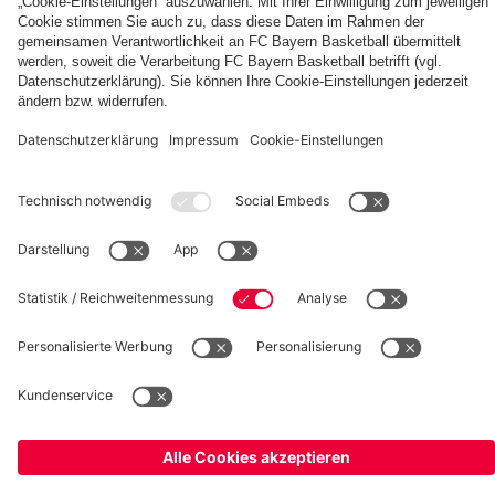
fcbayern.com
Basketball
Allianz Arena
Media Center
Jobs
FC Bayern Tours
©
FC Bayern München AG
–
2026
Impressum
Datenschutz
Nutzungsbedingungen
Barrierefreiheit
Kinder- und Jugendschutz
Hinweisgebersystem
FAQ
Kontakt
Verträge hier kündigen
Cookie-Einstellungen