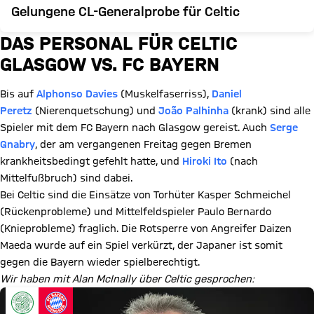
Gelungene CL-Generalprobe für Celtic
DAS PERSONAL FÜR CELTIC
GLASGOW VS. FC BAYERN
Bis auf
Alphonso Davies
(Muskelfaserriss),
Daniel
Peretz
(Nierenquetschung) und
João Palhinha
(krank) sind alle
Spieler mit dem FC Bayern nach Glasgow gereist. Auch
Serge
Gnabry
, der am vergangenen Freitag gegen Bremen
krankheitsbedingt gefehlt hatte, und
Hiroki Ito
(nach
Mittelfußbruch) sind dabei.
Bei Celtic sind die Einsätze von Torhüter Kasper Schmeichel
(Rückenprobleme) und Mittelfeldspieler Paulo Bernardo
(Knieprobleme) fraglich. Die Rotsperre von Angreifer Daizen
Maeda wurde auf ein Spiel verkürzt, der Japaner ist somit
gegen die Bayern wieder spielberechtigt.
Wir haben mit Alan McInally über Celtic gesprochen: