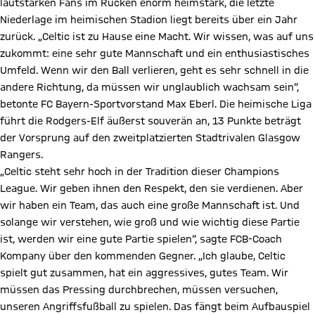
lautstarken Fans im Rücken enorm heimstark, die letzte
Niederlage im heimischen Stadion liegt bereits über ein Jahr
zurück. „Celtic ist zu Hause eine Macht. Wir wissen, was auf uns
zukommt: eine sehr gute Mannschaft und ein enthusiastisches
Umfeld. Wenn wir den Ball verlieren, geht es sehr schnell in die
andere Richtung, da müssen wir unglaublich wachsam sein“,
betonte FC Bayern-Sportvorstand Max Eberl. Die heimische Liga
führt die Rodgers-Elf äußerst souverän an, 13 Punkte beträgt
der Vorsprung auf den zweitplatzierten Stadtrivalen Glasgow
Rangers.
„Celtic steht sehr hoch in der Tradition dieser Champions
League. Wir geben ihnen den Respekt, den sie verdienen. Aber
wir haben ein Team, das auch eine große Mannschaft ist. Und
solange wir verstehen, wie groß und wie wichtig diese Partie
ist, werden wir eine gute Partie spielen“, sagte FCB-Coach
Kompany über den kommenden Gegner. „Ich glaube, Celtic
spielt gut zusammen, hat ein aggressives, gutes Team. Wir
müssen das Pressing durchbrechen, müssen versuchen,
unseren Angriffsfußball zu spielen. Das fängt beim Aufbauspiel