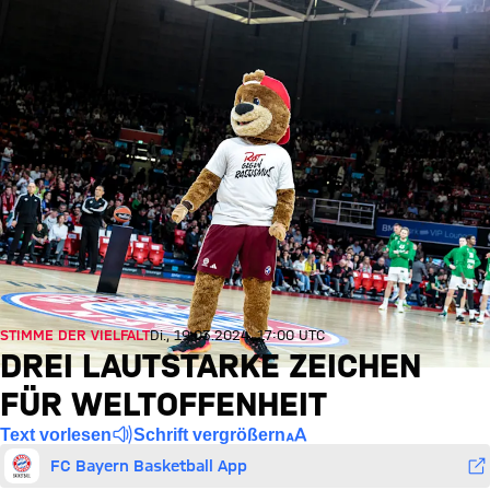
STIMME DER VIELFALT
Di., 19.03.2024, 17:00 UTC
DREI LAUTSTARKE ZEICHEN
FÜR WELTOFFENHEIT
Text vorlesen
Schrift vergrößern
FC Bayern Basketball App