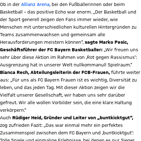
Ob in der
Allianz Arena
, bei den Fußballerinnen oder beim
Basketball – das positive Echo war enorm. „Der Basketball und
der Sport generell zeigen den Fans immer wieder, wie
Menschen mit unterschiedlichen kulturellen Hintergründen zu
Teams zusammenwachsen und gemeinsam alle
Herausforderungen meistern können“,
sagte
Marko Pesic,
Geschäftsführer der FC Bayern Basketballer:
„Wir freuen uns
sehr über diese Aktion im Rahmen von ,Rot gegen Rassismus‘:
Ausgrenzung hat in unserer Welt nullkommanull Spielraum.“
Bianca Rech, Abteilungsleiterin der FCB-Frauen,
führte weiter
aus: „Für uns als FC Bayern Frauen ist es wichtig, Diversität zu
leben, und das jeden Tag. Mit dieser Aktion zeigen wir die
Vielfalt unserer Gesellschaft, wir haben uns sehr darüber
gefreut. Wir alle wollen Vorbilder sein, die eine klare Haltung
verkörpern.“
was ist
Auch
Rüdiger Heid, Gründer und Leiter von „buntkicktgut“,
fgegangen
zog zufrieden Fazit: „Das war einmal mehr ein perfektes
or occurred,
Zusammenspiel zwischen dem FC Bayern und ,buntkicktgut‘:
e try again
Tolle Spiele und einmalige Erlebnisse, bei denen es nur Sieger