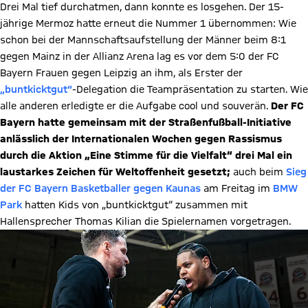
Drei Mal tief durchatmen, dann konnte es losgehen. Der 15-
jährige Mermoz hatte erneut die Nummer 1 übernommen: Wie
schon bei der Mannschaftsaufstellung der Männer beim 8:1
gegen Mainz in der Allianz Arena lag es vor dem 5:0 der FC
Bayern Frauen gegen Leipzig an ihm, als Erster der
„buntkicktgut“
-Delegation die Teampräsentation zu starten. Wie
alle anderen erledigte er die Aufgabe cool und souverän.
Der FC
Bayern hatte gemeinsam mit der Straßenfußball-Initiative
anlässlich der Internationalen Wochen gegen Rassismus
durch die Aktion „Eine Stimme für die Vielfalt“ drei Mal ein
laustarkes Zeichen für Weltoffenheit gesetzt;
auch beim
Sieg
der FC Bayern Basketballer gegen Kaunas
am Freitag im
BMW
Park
hatten Kids von „buntkicktgut“ zusammen mit
Hallensprecher Thomas Kilian die Spielernamen vorgetragen.