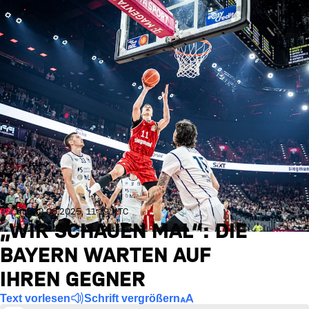
BBL
Do., 12.06.2025, 11:19 UTC
„WIR SCHAUEN MAL“: DIE
BAYERN WARTEN AUF
IHREN GEGNER
Text vorlesen
Schrift vergrößern