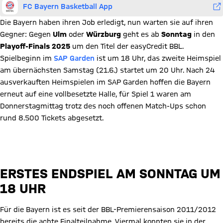
FC Bayern Basketball App
Die Bayern haben ihren Job erledigt, nun warten sie auf ihren
Gegner: Gegen
Ulm
oder
Würzburg
geht es ab
Sonntag
in den
Playoff-Finals 2025
um den Titel der easyCredit BBL.
Spielbeginn im
SAP Garden
ist um 18 Uhr, das zweite Heimspiel
am übernächsten Samstag (21.6.) startet um 20 Uhr. Nach 24
ausverkauften Heimspielen im SAP Garden hoffen die Bayern
erneut auf eine vollbesetzte Halle, für Spiel 1 waren am
Donnerstagmittag trotz des noch offenen Match-Ups schon
rund 8.500 Tickets abgesetzt.
Zu den Tickets
ERSTES ENDSPIEL AM SONNTAG UM
18 UHR
Für die Bayern ist es seit der BBL-Premierensaison 2011/2012
bereits die achte Finalteilnahme. Viermal konnten sie in der