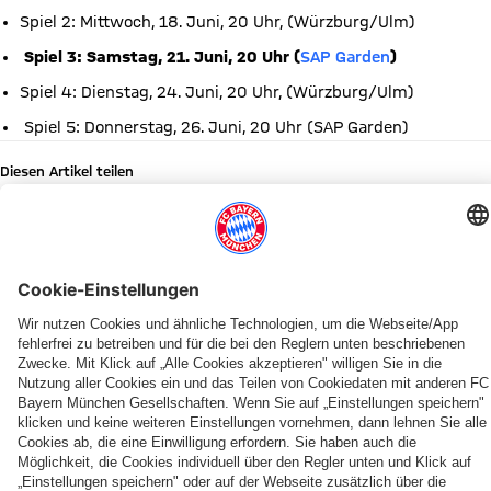
Spiel 2: Mittwoch, 18. Juni, 20 Uhr, (Würzburg/Ulm)
Spiel 3: Samstag, 21. Juni, 20 Uhr (
SAP Garden
)
Spiel 4: Dienstag, 24. Juni, 20 Uhr, (Würzburg/Ulm)
Spiel 5: Donnerstag, 26. Juni, 20 Uhr (SAP Garden)
Diesen Artikel teilen
WEITERE NEWS
NEWS
BUNDESLIGA
PRESEASON
KADERUPDATE
INFOS
SAISON 2026/27
SAISON 2025/2026
MEDIENRUNDE
Der
Zum
Teampräsentation
Miles
Pokal-
Heimspiel-
Starke
„Wir
FC
BBL-
der
&
Wochenende
Start
Bayern-
wollen
Bayern
Start
Bayern
More
im
im
Zahlen
in
stellt
zwei
mit
bis
SAP
SAP
der
PARTNER