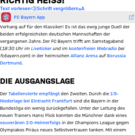
RICHTIG HEISS!“
Text vorlesen
Schrift vergrößern
FC Bayern App
Vorhang auf für den Klassiker! Es ist das ewig junge Duell der
beiden erfolgreichsten deutschen Mannschaften der
vergangenen Jahre. Der FC Bayern trifft am Samstagabend
(
18:30 Uhr im
Liveticker
und im
kostenfreien Webradio
bei
fcbayern.com
) in der heimischen
Allianz Arena
auf
Borussia
Dortmund
.
DIE AUSGANGSLAGE
Der
Tabellenvierte empfängt
den Zweiten. Durch die
1:5-
Niederlage bei Eintracht Frankfurt
sind die Bayern in der
Bundesliga ein wenig zurückgefallen. Unter der Leitung des
neuen Trainers Hansi Flick konnten die Münchner dank eines
souveränen 2:0-Heimerfolgs
in der Champions League gegen
Olympiakos Piräus neues Selbstvertrauen tanken. Mit einem