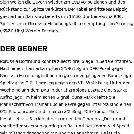
Sieg wollen die Bayern wieder am BVB vorbeiziehen und den
Rückstand zur Spitze verkürzen. Der Tabellendritte RB Leipzig
gastiert am Samstag bereits um 15:30 Uhr bei Hertha BSC,
Spitzenreiter Borussia Mönchengladbach empfängt am Sonntag
(13:30 Uhr) Werder Bremen.
DER GEGNER
Borussia Dortmund konnte zuletzt drei Siege in Serie einfahren.
Nach einem hart erkämpften 2:1-Erfolg im DFB-Pokal gegen
Borussia Mönchengladbach folgte am vergangenen Bundesliga-
Spieltag ein 3:0-Heimsieg gegen den VfL Wolfsburg. Unter der
Woche gelang dem BVB in der Champions League eine starke
Aufholjagd. Im heimischen Signal Iduna Park drehte die
Mannschaft von Trainer Lucien Favre gegen Inter Mailand einen
0:2-Pausenrückstand in einen 3:2-Sieg. FCB-Trainer Flick
beschrieb die Stärken des kommenden Gegners: „Dortmund
spielt offensiv einen gepflegten Ball und hat enorm viel Speed.
Wir müssen dagegenhalten und das annehmen. Es ist ein