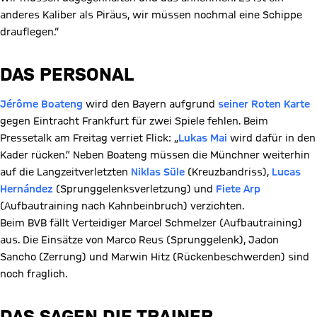
anderes Kaliber als Piräus, wir müssen nochmal eine Schippe
drauflegen.“
DAS PERSONAL
Jérôme Boateng
wird den Bayern aufgrund
seiner Roten Karte
gegen Eintracht Frankfurt für zwei Spiele fehlen. Beim
Pressetalk am Freitag verriet Flick: „
Lukas Mai
wird dafür in den
Kader rücken.” Neben Boateng müssen die Münchner weiterhin
auf die Langzeitverletzten
Niklas Süle
(Kreuzbandriss),
Lucas
Hernández
(Sprunggelenksverletzung) und
Fiete Arp
(Aufbautraining nach Kahnbeinbruch) verzichten.
Beim BVB fällt Verteidiger Marcel Schmelzer (Aufbautraining)
aus. Die Einsätze von Marco Reus (Sprunggelenk), Jadon
Sancho (Zerrung) und Marwin Hitz (Rückenbeschwerden) sind
noch fraglich.
DAS SAGEN DIE TRAINER