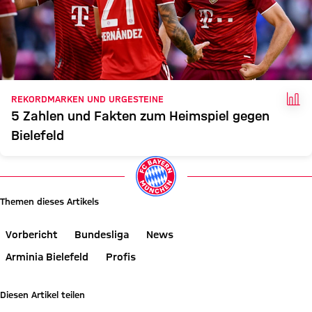
FAK
REKORDMARKEN UND URGESTEINE
5 Zahlen und Fakten zum Heimspiel gegen
Bielefeld
Themen dieses Artikels
Vorbericht
Bundesliga
News
Arminia Bielefeld
Profis
Diesen Artikel teilen