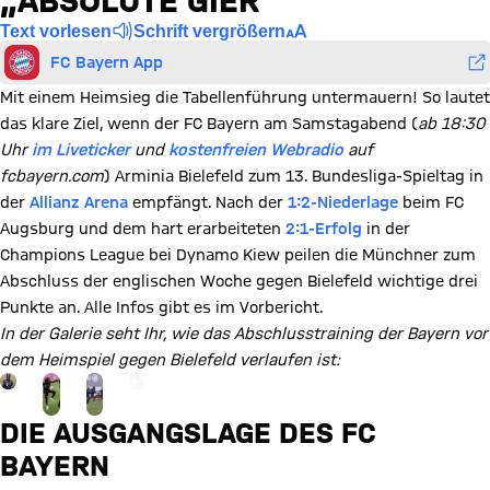
„ABSOLUTE GIER“
Text vorlesen
Schrift vergrößern
FC Bayern App
Mit einem Heimsieg die Tabellenführung untermauern! So lautet
das klare Ziel, wenn der FC Bayern am Samstagabend (
ab 18:30
Uhr
im Liveticker
und
kostenfreien Webradio
auf
fcbayern.com
) Arminia Bielefeld zum 13. Bundesliga-Spieltag in
der
Allianz Arena
empfängt. Nach der
1:2-Niederlage
beim FC
Augsburg und dem hart erarbeiteten
2:1-Erfolg
in der
Champions League bei Dynamo Kiew peilen die Münchner zum
Abschluss der englischen Woche gegen Bielefeld wichtige drei
Punkte an. Alle Infos gibt es im Vorbericht.
In der Galerie seht Ihr, wie das Abschlusstraining der Bayern vor
dem Heimspiel gegen Bielefeld verlaufen ist:
Gehe zu Gallerie Seite: zur Galerie
+
12
DIE AUSGANGSLAGE DES FC
BAYERN