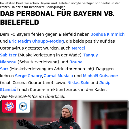
Im letzten Duell zwischen Bayern und Bielefeld sorgte heftiger Schneefall in der
ersten Halbzeit für besondere Bedingungen.
DAS PERSONAL FÜR BAYERN VS.
BIELEFELD
Dem FC Bayern fehlen gegen Bielefeld neben
Joshua Kimmich
und
Eric Maxim Choupo-Moting
, die beide positiv auf das
Coronavirus getestet wurden, auch
Marcel
Sabitzer
(Muskelverletzung in der Wade),
Tanguy
Nianzou
(Schulterverletzung) und
Bouna
Sarr
(Muskelverletzung im Adduktorenbereich). Dagegen
kehren
Serge Gnabry
,
Jamal Musiala
und
Michaël Cuisance
(nach Corona-Quarantäne) sowie
Niklas Süle
und
Josip
Stanišić
(nach Corona-Infektion) zurück in den Kader.
Alle Personal-Infos im Überblick: