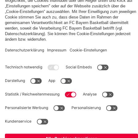
Summit
fcbayern.com
Basketball
Allianz Arena
Media Center
Jobs
FC Bayern Tours
©
FC Bayern München AG
–
2026
Impressum
Datenschutz
Nutzungsbedingungen
Barrierefreiheit
Kinder- und Jugendschutz
Hinweisgebersystem
FAQ
Kontakt
Verträge hier kündigen
Cookie-Einstellungen