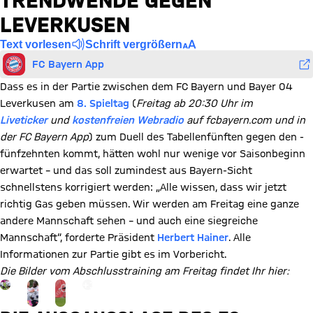
TRENDWENDE GEGEN
LEVERKUSEN
Text vorlesen
Schrift vergrößern
FC Bayern App
Dass es in der Partie zwischen dem FC Bayern und Bayer 04
Leverkusen am
8. Spieltag
(
Freitag ab 20:30 Uhr im
Liveticker
und
kostenfreien Webradio
auf fcbayern.com und in
der FC Bayern App
) zum Duell des Tabellenfünften gegen den -
fünfzehnten kommt, hätten wohl nur wenige vor Saisonbeginn
erwartet – und das soll zumindest aus Bayern-Sicht
schnellstens korrigiert werden: „Alle wissen, dass wir jetzt
richtig Gas geben müssen. Wir werden am Freitag eine ganze
andere Mannschaft sehen – und auch eine siegreiche
Mannschaft“, forderte Präsident
Herbert Hainer
. Alle
Informationen zur Partie gibt es im Vorbericht.
Die Bilder vom Abschlusstraining am Freitag findet Ihr hier:
Gehe zu Gallerie Seite: zur Galerie
+
12