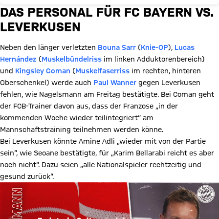
DAS PERSONAL FÜR FC BAYERN VS.
LEVERKUSEN
Neben den länger verletzten
Bouna Sarr
(
Knie-OP
),
Lucas
Hernández
(
Muskelbündelriss
im linken Adduktorenbereich)
und
Kingsley Coman
(
Muskelfaserriss
im rechten, hinteren
Oberschenkel) werde auch
Paul Wanner
gegen Leverkusen
fehlen, wie Nagelsmann am Freitag bestätigte. Bei Coman geht
der FCB-Trainer davon aus, dass der Franzose „in der
kommenden Woche wieder teilintegriert“ am
Mannschaftstraining teilnehmen werden könne.
Bei Leverkusen könnte Amine Adli „wieder mit von der Partie
sein“, wie Seoane bestätigte, für „Karim Bellarabi reicht es aber
noch nicht“. Dazu seien „alle Nationalspieler rechtzeitig und
gesund zurück“.