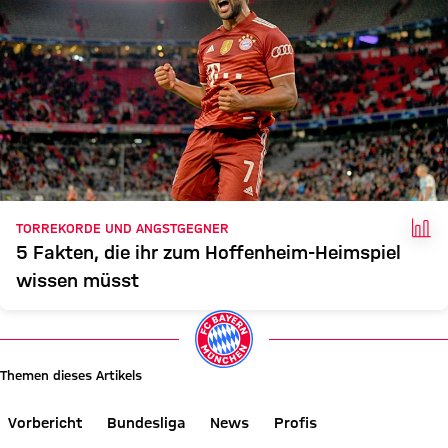
FAK
TORREKORDE UND ANGSTGEGNER
5 Fakten, die ihr zum Hoffenheim-Heimspiel
wissen müsst
Themen dieses Artikels
Vorbericht
Bundesliga
News
Profis