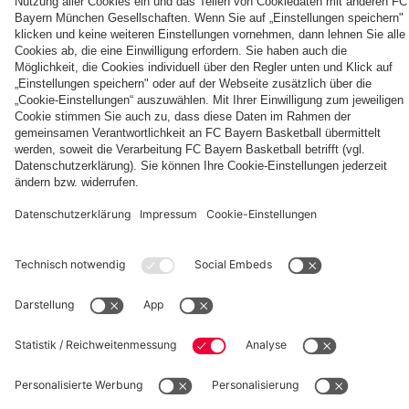
fcbayern.com
Basketball
Allianz Arena
Media Center
Jobs
FC Bayern Tours
©
FC Bayern München AG
–
2026
Impressum
Datenschutz
Nutzungsbedingungen
Barrierefreiheit
Kinder- und Jugendschutz
Hinweisgebersystem
FAQ
Kontakt
Verträge hier kündigen
Cookie-Einstellungen