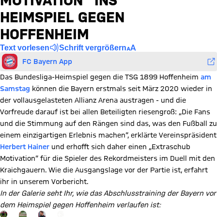
MOTIVATION“ INS
HEIMSPIEL GEGEN
HOFFENHEIM
Text vorlesen
Schrift vergrößern
FC Bayern App
Das Bundesliga-Heimspiel gegen die TSG 1899 Hoffenheim
am
Samstag
können die Bayern erstmals seit März 2020 wieder in
der vollausgelasteten Allianz Arena austragen - und die
Vorfreude darauf ist bei allen Beteiligten riesengroß: „Die Fans
und die Stimmung auf den Rängen sind das, was den Fußball zu
einem einzigartigen Erlebnis machen“, erklärte Vereinspräsident
Herbert Hainer
und erhofft sich daher einen „Extraschub
Motivation“ für die Spieler des Rekordmeisters im Duell mit den
Kraichgauern. Wie die Ausgangslage vor der Partie ist, erfahrt
ihr in unserem Vorbericht.
In der Galerie seht Ihr, wie das Abschlusstraining der Bayern vor
dem Heimspiel gegen Hoffenheim verlaufen ist:
Gehe zu Gallerie Seite: zur Galerie
+
12