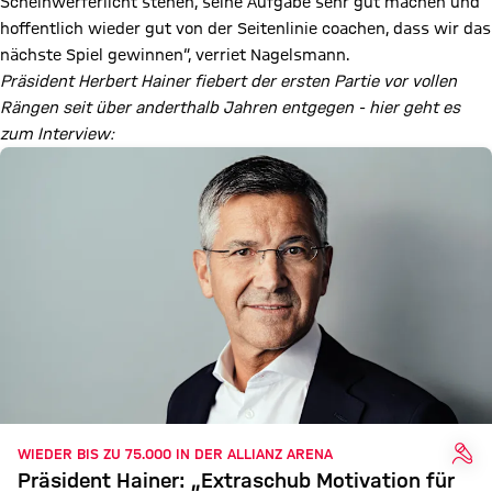
Scheinwerferlicht stehen, seine Aufgabe sehr gut machen und
hoffentlich wieder gut von der Seitenlinie coachen, dass wir das
nächste Spiel gewinnen“, verriet Nagelsmann.
Präsident Herbert Hainer fiebert der ersten Partie vor vollen
Rängen seit über anderthalb Jahren entgegen - hier geht es
zum Interview:
INT
WIEDER BIS ZU 75.000 IN DER ALLIANZ ARENA
Präsident Hainer: „Extraschub Motivation für